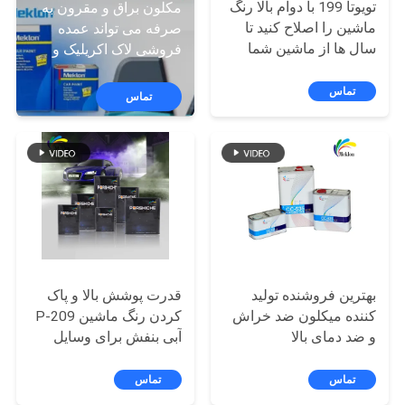
تور
تویوتا 199 با دوام بالا رنگ
مکلون براق و مقرون به
ماشین را اصلاح کنید تا
صرفه می تواند عمده
سال ها از ماشین شما
فروشی لاک اکریلیک و
کنترل
محافظت کند
رنگ سریع خشک را انجام
دهد
تماس
کیفیت
تماس
تماس
با
ما
اخبار
بهترین فروشنده تولید
قدرت پوشش بالا و پاک
کننده میکلون ضد خراش
کردن رنگ ماشین P-209
درخواست
و ضد دمای بالا
آبی بنفش برای وسایل
نقلیه
نقل قول
تماس
تماس