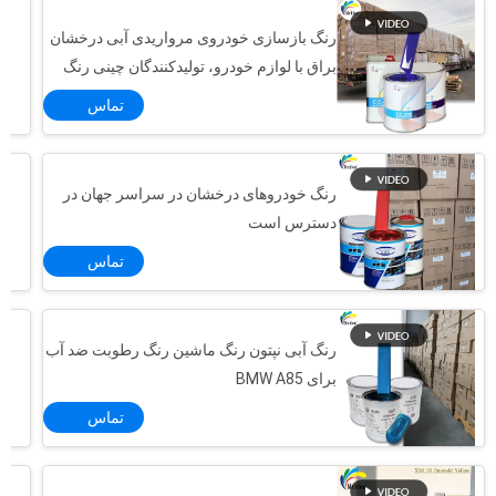
رنگ بازسازی خودروی مرواریدی آبی درخشان
براق با لوازم خودرو، تولیدکنندگان چینی رنگ
خودرو با کیفیت بالا و بادوام را مستقیماً ارائه
تماس
می دهند.
رنگ خودروهای درخشان در سراسر جهان در
دسترس است
تماس
رنگ آبی نپتون رنگ ماشین رنگ رطوبت ضد آب
برای BMW A85
تماس