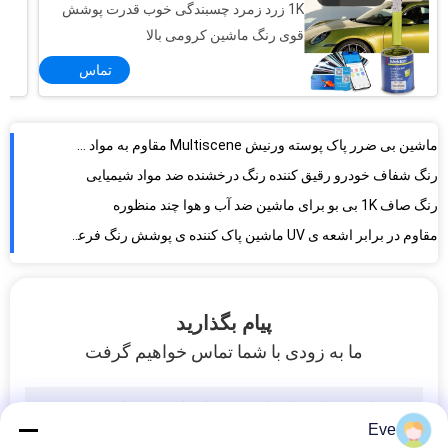
1K زرد زمرد چسبندگی خوب قدرت پوشش
ماشین بی ضرر پاک پوسته ورنیش Multiscene مقاوم به مواد شیمیایی
قوی رنگ ماشین کرومی بالا
رنگ شفاف خودرو رقیق کننده رنگ درخشنده ضد مواد شیمیایی
تماس
رنگ صاف 1K بی بو برای ماشین ضد آب و هوا چند منظوره
مقاوم در برابر اشعه ی UV ماشین پاک کننده ی پوشش رنگ فرعی غیر سمی
روکش شفاف و پایدار، غیر سمی و مقاوم در برابر خراش برای خودرو، روکش پایه شفاف خودرو
رنگ ماشین مخلوط بدون بوی بدون سمی Taffeta رنگ سفید
سوپر سفيد ريفينش رنگ ماشين ريفينش هموار عملي براي هواپيمايي تويوتا 040
ضد قارچ و مقاوم در برابر خراش پوشش خودرو اسپری مقاوم در برابر اشعه UV رنگ طلایی موکا 2K
رنگ اسپری ماشین غیر سمی و آماده مخلوط
ضد رطوبت نورورا آبی رنگ ماشین پوشش اسپری ضد قلی مقاوم ماندگار
پیام بگذارید
رنگ قرمز مقاوم به گرما، رنگ قرمز ضد اکسید، رنگ قرمز فلزی
ما به زودی با شما تماس خواهیم گرفت
رنگ اسپری خودرو نقره ای ایزو پایدار، مقاوم در برابر مواد شیمیایی، رنگ لاک اتومبیل
مقاومت UV آماده رنگ ماشین مخلوط ضد رطوبت رنگ سفید بی ضرر
پرایمر رنگ خاکستری اتوماتیک بی ضرر مقاوم به خوردگی
Eve