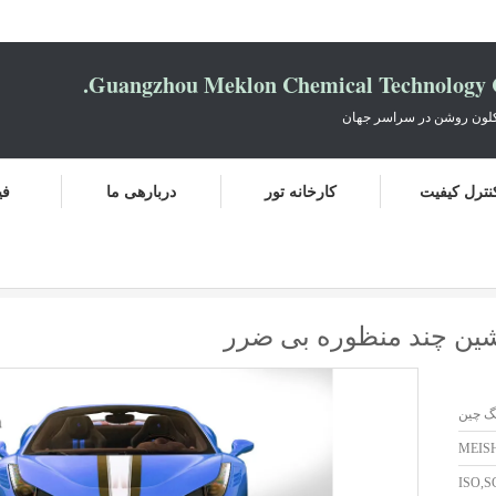
Guangzhou Meklon Chemical Technology Co
کلون روشن در سراسر جهان
نترل کیفیت
کارخانه تور
دربارهی ما
فی
ی ضرر
ین چند منظوره بی ضرر
گ چین
MEISH
ISO,