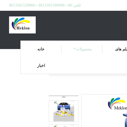
تلفن:
86-+8613392100968-+8613501528806
لم های
محصولات
خانه
اخبار
پوشش پایه رنگ خودرو
محصولات
خانه