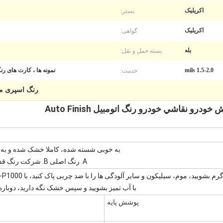
بستر:
اکریلیک
گواهی:
اکریلیک
بسته حمل و نقل:
بله
خدمت:
1.5-2.0 mils
نمونه ها ، کارت های رنگی ، مواد 
رنگ اسپری م
به خوبی شسته شده، کاملا خشک شده و به خ
A. رنگ اصلی B. شرکت رنگ قدیمی C.1K یا 2K
 بشویید، موم، سیلیکون و سایر آلودگی ها را با ضد چربی پاک کنید، با P800-P1000 پاک کنید،
با آب تمیز بشویید و سپس خشک نگه دارید، دوباره 
پوشش پایه