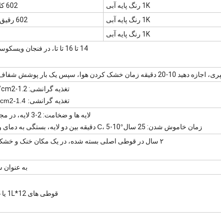
1K رنگ پایه آبی
602 کاهش وزن سریع
1K رنگ پایه آبی
602 رقیق کننده استاندارد
1K رنگ پایه آبی
14 تا 16 تا تا، در فنجان ويسکوسي 4 # در 25
قه زمان خشک کردن هوا، سپس یک بار پوشش شفاف را اسپری کنید.
تغذیه گرانشی: 1.2-1.5mm 3-5kg/cm2
تغذیه گرانشی: 1.4-1.6mm 3-5kg/cm2
لایه ها و ضخامت: 2-3 لایه، در مجموع 15-20um.
زمان خاموش شدن: 25 سال
°C
، 5-10 دقیقه بین دو لایه، بستگی به دمای و فیلم رنگ دارد.
۲ سال در قوطی اصلی بسته شده، در یک مکان خنک و خشک در دمای ۲۵°C
به عنوان
قوطی های 1L*12 یا 3.75L*4 قوطی