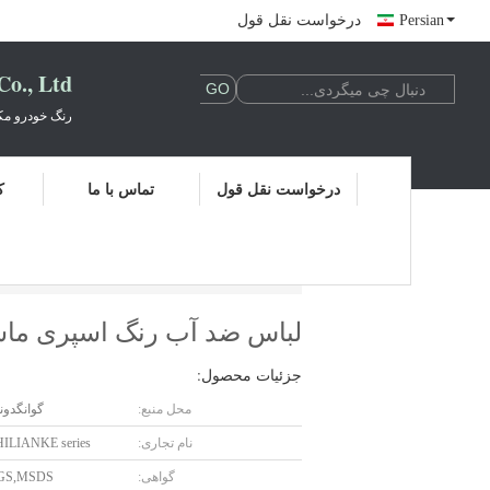
Persian
درخواست نقل قول
., Ltd.
رنگ خودرو م
درخواست نقل قول
تماس با ما
ک
لباس ضد آب رنگ اسپری ماشین چند منظوره ب
لباس ضد آب رنگ اسپری ماش
جزئیات محصول:
محل منبع:
گوانگدون
نام تجاری:
ILIANKE series
گواهی:
SGS,MSDS