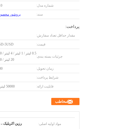
شماره مدل:
10
سند:
بروشور محصول F
پرداخت:
مقدار حداقل تعداد سفارش:
قیمت:
SD-5USD
جزئیات بسته بندی:
20 لیتر / 200 لیتر
زمان تحویل:
7-30
شرایط پرداخت:
قابلیت ارائه:
50000 لیتر در ماه
مخاطب
مواد اولیه اصلی:
رزین اکریلیک ، 