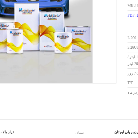
MK-1
PD
200 L
3.26U
0.5 لیتر / 1 لیتر / 4 لیتر / 10 لیتر /
 روز
T/T
نشان:
رزین پلی اورتان
تراز بالا 