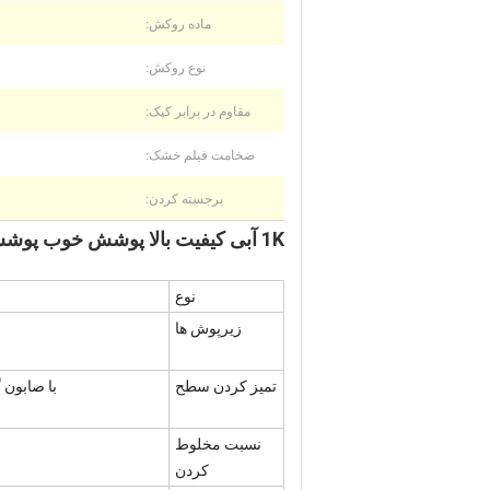
ماده روکش:
نوع روکش:
مقاوم در برابر کپک:
ضخامت فیلم خشک:
برجسته کردن:
1K آبی کیفیت بالا پوشش خوب پوشش خودرو نقاشي خودرو رنگ اتومبيل Auto Finish
نوع
زیرپوش ها
تمیز کردن سطح
با صابون گرم
نسبت مخلوط
کردن