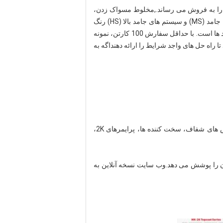
درو را به فروش می رساند.,مخلوط مسواک زدن،
اسپری ها، پد های پولیش، پد های پشم، کاغذ خیس، نوار ماسک، فیلترها، سیب ها و اسپاتول های پتی.آنها سیستم های متوسطه جامد (MS) و سیستم های جامد بالا (HS) رنگ
آکریلیک تعمیر خودرو را ارائه می دهندمحصولات آن شامل اتومبیل ها، کامیون ها، اشیاء فلزی با سطوح صاف، حصارها و بیلبورد ها است. با حداقل سفارش 100 کارتن، نمونه
راه حل های واجد شرایط را ارائه دهنداگه به
ما در طیف گسترده ای از محصولات رنگ خودرو تخصص داریم، از جمله پوشش پایه 1K، رنگ های تک مرحله ای 2K، پوشش های شفاف، سخت کننده ها، پرایمرهای 2K،
ومبیل در سراسر جهان را پوشش می دهد.وب سایت نسخه آنلاین به