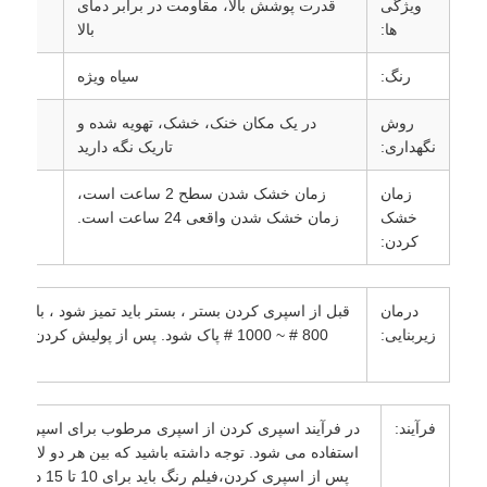
ویژگی
قدرت پوشش بالا، مقاومت در برابر دمای
حو
ها:
بالا
کاربر
رنگ:
سیاه ویژه
آو
روش
در یک مکان خنک، خشک، تهویه شده و
دام
نگهداری:
تاریک نگه دارید
فروش
زمان
زمان خشک شدن سطح 2 ساعت است،
نسب
خشک
زمان خشک شدن واقعی 24 ساعت است.
مخلو
کردن:
کرد
درمان
قبل از اسپری کردن بستر ، بستر باید تمیز شود ، با ضد 
زیربنایی:
800 # ~ 1000 # پاک شود. پس از پولیش کردن آ
فرآیند:
پس از اسپری کردن