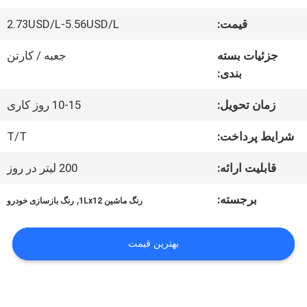
قیمت:
2.73USD/L-5.56USD/L
کارخانه
جزئیات بسته
جعبه / کارتن
تور
بندی:
زمان تحویل:
10-15 روز کاری
کنترل
شرایط پرداخت:
T/T
کیفیت
قابلیت ارائه:
200 لیتر در روز
تماس
برجسته:
,
رنگ ماشين 1Lx12
رنگ بازسازی خودرو
با
بهترین قیمت
ما