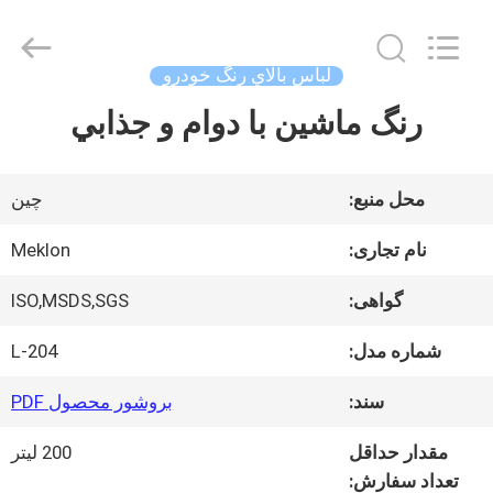
-
2026
Guangzhou
Meklon
لباس بالاي رنگ خودرو
Chemical
Technology
رنگ ماشين با دوام و جذابي
خانه
Co.,
Ltd..
All
Rights
محصولات
محل منبع:
چین
Reserved.
نام تجاری:
Meklon
فیلم
گواهی:
ISO,MSDS,SGS
های
شماره مدل:
L-204
سند:
بروشور محصول PDF
دربارهی
مقدار حداقل
200 لیتر
ما
تعداد سفارش: