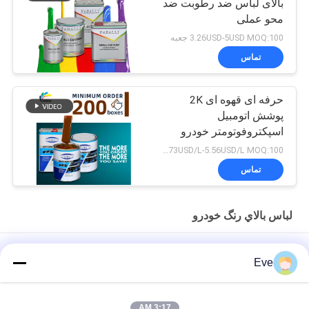
بالای لباس ضد رطوبت ضد
محو عملی
3.26USD-5USD MOQ:100 جعبه
تماس
حرفه ای قهوه ای 2K
پوشش اتومبیل
اسپکتروفوتومتر خودرو
تعمیر و ترمیم تولید کننده
2.73USD/L-5.56USD/L MOQ:100 جعبه
رنگ آمیزی اتومبیل
تماس
لباس بالاي رنگ خودرو
رنگ قرمز بزرگ و روشن برای ماشین
Eve
رنگ خودرو قرمز درخشان ضد گرما غیر سمی رنگ خودرو اتومبیل
مقاوم به محو
3:17 AM