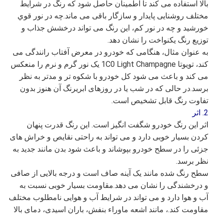
بالا استفاده می کند تا اطمینان حاصل شود که رنگ در شرایط
مختلف روشنایی پایدار و سازگار باقی می ماند.چه در نور قوي
خورشيد و چه در نور کم، این رنگ می تواند درخشش جذاب و
توزیع رنگ یکنواخت را نشان دهد.
به عنوان مثال، هنگامی که خودرو در معرض آفتاب رانندگی می
کند، تویوتا 1C0 Light Champagne یک نور گرم و نرم را منعکس
می کند و باعث می شود کل خودرو با شکوه تر و مدتر به نظر
برسد.در حالی که در شب یا در روزهای ابریرنگ آن هنوز بدون
تفاوت رنگ قابل تشخیص است.
2. اثر
اثر این رنگ خودرو شگفت انگیز است. این رنگ قدرت پنهان
کردن بسیار خوبی دارد و می تواند به راحتی نقایص و خراش های
جزئی را در سطح خودرو بپوشاند و باعث شود بدن مانند جدید به
نظر برسد.
سطح رنگ شده مانند یک آینه صاف است و درجه بالایی از صافی
و درخشندگی را نشان می دهد.مقاومت بسیار خوبی نسبت به
آب و هوا دارد و می تواند در شرایط آب و هوایی نامطلوب مختلف
مقاومت کند.، مانند اشعه ماوراء بنفش، باران اسیدی، دمای بالا