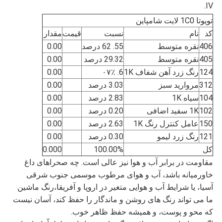
IV.
تویوتا 1C0 لایت شامپاین
کد
نام
نسبت
قیمت
مقدار
406
نقره متوسط
55. 62 درصد
0.00
405
نقره متوسط
29.32 درصد
0.00
124
رنگ زرد آهن شفاف 1K
6. ۰۷٪
0.00
312
مروارید سبز
3.03 درصد
0.00
104
سیاه 1K
2.83 درصد
0.00
102
1K سفید اضافی
0.20 درصد
0.00
150
عامل کنترل رنگ 1K
2.63 درصد
0.00
121
رنگ زرد لیمو
0.30 درصد
0.00
کل
100.00%
0.000
مقاومت در برابر آب و هوا نیز عالی است. چه صحراهای داغ
خاورمیانه باشد، آب و هوای مرطوب موسمی جنوب شرقی
آسیا، یا شرایط آب و هوایی متغیر در اروپا و آفریقا،رنگ ماشین
ما می تواند رنگ های روشن و ماندگار را حفظ کند، آسان نیست
که محو و پوست، و همیشه حفظ ظاهر خوب.