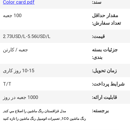
سند:
Color card.pdf
کارخانه
مقدار حداقل
100 جعبه
تعداد سفارش:
تور
قیمت:
2.73USD/L-5.56USD/L
کنترل
جزئیات بسته
جعبه / کارتن
بندی:
کیفیت
زمان تحویل:
10-15 روز کاری
تماس
شرایط پرداخت:
T/T
با
قابلیت ارائه:
1000 جعبه در روز
ما
برجسته:
,
مدل قزاقستان رنگ ماشين را اصلاح مي کند
,
رنگ ماشین 1CO
تعمیرات اتومبیل رنگ ماشین را تازه کنید