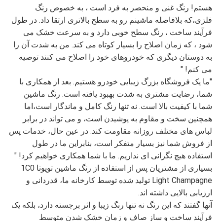
هستم! رنگ غنی و منحصر به فرد است ، به خصوص رنگ
فلزی،که بلافاصله ماشینم رو به سطح بالاتری ارتقا داد. در طول
فرآیند ساخت ، رنگ سطح خوبی دارد و به سرعت خشک می
شود ، که زمان اصلاح را بسیار کوتاه می کند. من به شدت آن را
به دوستان دیگری که خودروهای خود را اصلاح می کنند توصیه
می کنم! "
"ما یک فروشگاه بزرگ زیبایی خودرو هستیم. بعد از همکاری با
شما، رضایت مشتری به شدت بهبود یافته است. رنگ ماشین
شما با کیفیت بالا است. نه تنها رنگ کامل و ماندگار است،اما
همچنین سخت و مقاوم به پوشیدن است، و می تواند در برابر
لباس های مختلف روزانه مقاومت کند. در عین حال، خدمات پس
از فروش شما نیز بسیار متفکر است، بنابراین ما در طول
استفاده هیچ نگرانی ای نداریم. ما با شما همکاری خواهیم کرد! "
بسیاری از مشتریان پس از استفاده از رنگ ماشین تویوتا 1C0
Light Champagne تولید شده توسط کارخانه ما، قدردانی و
ارزیابی بالایی داشته اند.
آنها گفتند که این رنگ نه تنها رنگ زیبا و اثر برجسته دارد، بلکه یک
فرآیند ساخت و ساز صاف و زمان خشک شدن متوسط