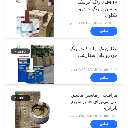
OEM 1K رنگ آکریلیک
ماشین از رنگ خودرو
مکلون
USD3.06/L-10.5/L MOQ:50 لیتر
تماس
مکلون یک تولید کننده رنگ
خودرو قابل سفارشی
2.45~6.92USD MOQ:100 جعبه
تماس
مراقبت از ماشین ماشین
بدن پتی برای تعمیر سریع
نابرابری
3~13 USD/Can MOQ:100 جعبه
تماس