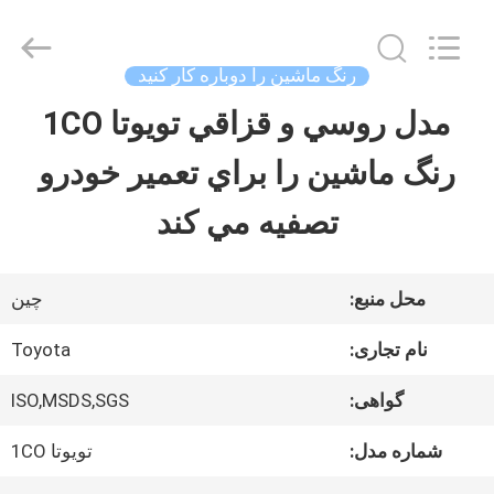
-
2026
Guangzhou
Meklon
رنگ ماشین را دوباره کار کنید
Chemical
Technology
مدل روسي و قزاقي تويوتا 1CO
خانه
Co.,
Ltd..
رنگ ماشين را براي تعمير خودرو
All
Rights
محصولات
Reserved.
تصفيه مي کند
فیلم
محل منبع:
چین
های
نام تجاری:
Toyota
گواهی:
ISO,MSDS,SGS
دربارهی
شماره مدل:
تویوتا 1CO
ما